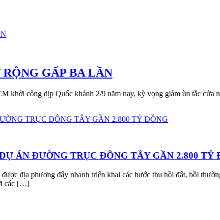
Ở RỘNG GẤP BA LẦN
M khởi công dịp Quốc khánh 2/9 năm nay, kỳ vọng giảm ùn tắc cửa ngõ
DỰ ÁN ĐƯỜNG TRỤC ĐÔNG TÂY GẦN 2.800 TỶ
 địa phương đẩy nhanh triển khai các bước thu hồi đất, bồi thường
i các […]