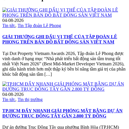
04-08-2026
Tin tức
,
Tin Tập đoàn Lê Phong
GIẢI THƯỞNG GHI DẤU VỊ THẾ CỦA TẬP ĐOÀN LÊ
PHONG TRÊN BẢN ĐỒ BẤT ĐỘNG SẢN VIỆT NAM
Tại Dot Property Vietnam Awards 2026, Tập đoàn Lê Phong được
vinh danh ở hạng mục “Nhà phát triển bất động sản tầm trung tốt
nhất Việt Nam 2026” (Best Mid-Market Developer Vietnam 2026),
ghi dấu hành trình hơn một thập kỷ bền bỉ nâng tầm giá trị của phân
khúc bất động sản tầm […]
04-08-2026
Tin tức
,
Tin thị trường
TP.HCM ĐẨY NHANH GIẢI PHÓNG MẶT BẰNG DỰ ÁN
ĐƯỜNG TRỤC ĐÔNG TÂY GẦN 2.800 TỶ ĐỒNG
Dự án đường Trục Đông Tây qua phường Bình Hòa (TP.HCM)