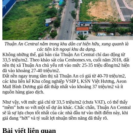
Thuận An Central nằm trong khu dân cư hiện hữu, xung quanh là
các tiện ích ngoại khu đa dạng.
Không những thế, giá bán của Thuận An Central chỉ dao động từ
33,5 triệu/m2. Theo khảo sát của Cenhomes.vn, cuối năm 2018, đất
nền thị xã Thuận An chủ yếu rơi vào mức 25-35 triệu đồng/m2 hiện
đã vào khoảng 27-40 triệu/m2.
Đất nền ngay trung tâm thị xã Thuận An có giá từ 40-70 triệu/m2,
các khu liên kế Khu công nghiệp VSIP I, KSN Việt Hương, Aeon
Mall Bình Dương giá đất thấp nhất vào khoảng 37 triệu/m2 và ít
nguồn hàng giao dịch.
Như vậy, với mức giá chỉ từ 33,5 triệu/m2 (chưa VAT), có thể thấy
“mềm” hơn so với một số dự án khác. Chắc chắn, Thuận An Central
sẽ là sự lựa chọn tốt nhất của các nhà đầu tư vào thời điểm này, khi
giá đang “hời” và tỷ suất lợi nhuận tiềm năng đã thấy rõ.
Bài viết liên quan