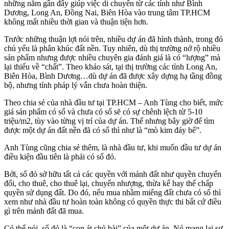
những năm gần đây giúp việc di chuyển từ các tỉnh như Bình
Dương, Long An, Đồng Nai, Biên Hòa vào trung tâm TP.HCM
không mất nhiều thời gian và thuận tiện hơn.
Trước những thuận lợi nói trên, nhiều dự án đã hình thành, trong đó
chủ yếu là phân khúc đất nền. Tuy nhiên, dù thị trường nở rộ nhiều
sản phẩm nhưng được nhiều chuyên gia đánh giá là có “lượng” mà
lại thiếu về “chất”. Theo khảo sát, tại thị trường các tỉnh Long An,
Biên Hòa, Bình Dương…dù dự án đã được xây dựng hạ tầng đồng
bộ, nhưng tính pháp lý vẫn chưa hoàn thiện.
Theo chia sẻ của nhà đầu tư tại TP.HCM – Anh Tùng cho biết, mức
giá sản phẩm có sổ và chưa có sổ sẽ có sự chênh lệch từ 5-10
triệu/m2, tùy vào từng vị trí của dự án. Thế nhưng bây giờ để tìm
được một dự án đất nền đã có sổ thì như là “mò kim đáy bể”.
Anh Tùng cũng chia sẻ thêm, là nhà đầu tư, khi muốn đầu tư dự án
điều kiện đầu tiên là phải có sổ đỏ.
Bởi, sổ đỏ sở hữu tất cả các quyền với mảnh đất như quyền chuyển
đổi, cho thuê, cho thuê lại, chuyển nhượng, thừa kế hay thế chấp
quyền sử dụng đất. Do đó, nếu mua nhầm miếng đất chưa có sổ thì
xem như nhà đầu tư hoàn toàn không có quyền thực thi bất cứ điều
gì trên mảnh đất đã mua.
Có thể nói, sổ đỏ là “con át chủ bài” của một dự án. Nó mang lại sự