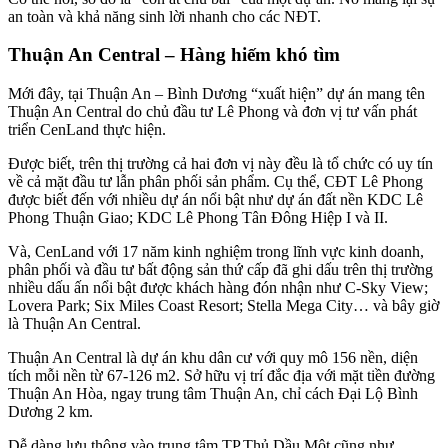
an toàn và khả năng sinh lời nhanh cho các NĐT.
Thuận An Central – Hàng hiếm khó tìm
Mới đây, tại Thuận An – Bình Dương “xuất hiện” dự án mang tên
Thuận An Central do chủ đầu tư Lê Phong và đơn vị tư vấn phát
triển CenLand thực hiện.
Được biết, trên thị trường cả hai đơn vị này đều là tổ chức có uy tín
về cả mặt đầu tư lẫn phân phối sản phẩm. Cụ thể, CĐT Lê Phong
được biết đến với nhiều dự án nổi bật như dự án đất nền KDC Lê
Phong Thuận Giao; KDC Lê Phong Tân Đông Hiệp I và II.
Và, CenLand với 17 năm kinh nghiệm trong lĩnh vực kinh doanh,
phân phối và đầu tư bất động sản thứ cấp đã ghi dấu trên thị trường
nhiều dấu ấn nổi bật được khách hàng đón nhận như C-Sky View;
Lovera Park; Six Miles Coast Resort; Stella Mega City… và bây giờ
là Thuận An Central.
Thuận An Central là dự án khu dân cư với quy mô 156 nền, diện
tích mỗi nền từ 67-126 m2. Sở hữu vị trí đắc địa với mặt tiền đường
Thuận An Hòa, ngay trung tâm Thuận An, chỉ cách Đại Lộ Bình
Dương 2 km.
Dễ dàng lưu thông vào trung tâm TP.Thủ Dầu Một cũng như