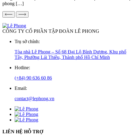
phong […]
CÔNG TY CỔ PHẦN TẬP ĐOÀN LÊ PHONG
Trụ sở chính:
Tòa nhà Lê Phong – Số 68 Đại Lộ Bình Dương, Khu phố
Tây, Phường Lái Thiêu, Thành phố Hồ Chí Minh
Hotline:
(+84) 90 636 60 86
Email:
contact@lephong.vn
LIÊN HỆ HỖ TRỢ