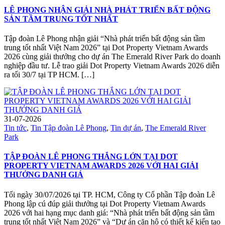
LÊ PHONG NHẬN GIẢI NHÀ PHÁT TRIỂN BẤT ĐỘNG
SẢN TẦM TRUNG TỐT NHẤT
Tập đoàn Lê Phong nhận giải “Nhà phát triển bất động sản tầm
trung tốt nhất Việt Nam 2026” tại Dot Property Vietnam Awards
2026 cùng giải thưởng cho dự án The Emerald River Park do doanh
nghiệp đầu tư. Lễ trao giải Dot Property Vietnam Awards 2026 diễn
ra tối 30/7 tại TP HCM. […]
31-07-2026
Tin tức
,
Tin Tập đoàn Lê Phong
,
Tin dự án
,
The Emerald River
Park
TẬP ĐOÀN LÊ PHONG THẮNG LỚN TẠI DOT
PROPERTY VIETNAM AWARDS 2026 VỚI HAI GIẢI
THƯỞNG DANH GIÁ
Tối ngày 30/07/2026 tại TP. HCM, Công ty Cổ phần Tập đoàn Lê
Phong lập cú đúp giải thưởng tại Dot Property Vietnam Awards
2026 với hai hạng mục danh giá: “Nhà phát triển bất động sản tầm
trung tốt nhất Việt Nam 2026” và “Dự án căn hộ có thiết kế kiến tạo