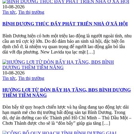
10-08-2026
Tin tức
,
Tin thị trường
BÌNH DƯƠNG THÚC ĐẨY PHÁT TRIỂN NHÀ Ở XÃ HỘI
Bình Dương hiện có hơn một triệu lao động là người ngoài tỉnh, nhu
cầu an trú cực kỳ lớn. Do đó đảm bảo an sinh xã hội, đặc biệt ổn
định chỗ ở, là nhiệm vụ quan trọng để người lao động gắn bó lâu
dài với địa phương. New Lavida tọa lạc mặt […]
10-08-2026
Tin tức
,
Tin thị trường
HƯỞNG LỢI TỪ ĐÒN BẨY HẠ TẦNG, BĐS BÌNH DƯƠNG
THÊM TIỀM NĂNG
Đòn bẩy từ quy hoạch chiến lược và hạ tầng đang tạo động lực dài
hạn mạnh mẽ cho thị trường bất động sản tại Bình Dương. Trong
đó, dự án đường cao tốc Thành phố Hồ Chí Minh – Thủ Dầu Một –
Chơn Thành được cho sẽ là “đòn bẩy” giúp gia tăng […]