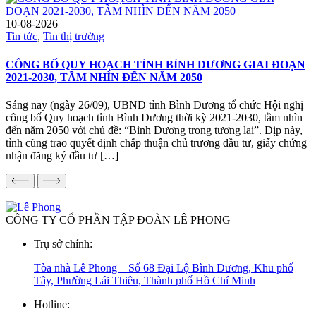
10-08-2026
Tin tức
,
Tin thị trường
CÔNG BỐ QUY HOẠCH TỈNH BÌNH DƯƠNG GIAI ĐOẠN
2021-2030, TẦM NHÌN ĐẾN NĂM 2050
Sáng nay (ngày 26/09), UBND tỉnh Bình Dương tổ chức Hội nghị
công bố Quy hoạch tỉnh Bình Dương thời kỳ 2021-2030, tầm nhìn
đến năm 2050 với chủ đề: “Bình Dương trong tương lai”. Dịp này,
tỉnh cũng trao quyết định chấp thuận chủ trương đầu tư, giấy chứng
nhận đăng ký đầu tư […]
CÔNG TY CỔ PHẦN TẬP ĐOÀN LÊ PHONG
Trụ sở chính:
Tòa nhà Lê Phong – Số 68 Đại Lộ Bình Dương, Khu phố
Tây, Phường Lái Thiêu, Thành phố Hồ Chí Minh
Hotline: