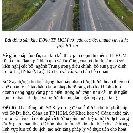
Bất động sản khu Đông TP HCM với các cao ốc, chung cư. Ảnh:
Quỳnh Trần
Về giải pháp lâu dài, sau khi kết thúc giai đoạn thí điểm, TP HCM
sẽ tổ chức đánh giá hiệu quả và tác động của mô hình, làm cơ sở
kiến nghị các bộ, ngành Trung ương điều chỉnh, bổ sung quy định
trong Luật Nhà ở, Luật Du lịch và các văn bản liên quan.
Sở Xây dựng cho biết động thái này nhằm từng bước hoàn thiện cơ
chế quản lý và tạo hành lang pháp lý rõ ràng cho loại hình kinh
doanh đang ngày càng phổ biến, trong bối cảnh nhu cầu thuê ngắn
hạn từ khách du lịch và người đi công tác ngắn ngày gia tăng.
Để triển khai đồng bộ, Sở Xây dựng đề xuất được chủ trì phối hợp
với Sở Du lịch, Công an TP HCM, Sở Khoa học và Công nghệ xây
dựng bộ tiêu chí đánh giá và hướng dẫn thực hiện. Sở Du lịch cũng
được giao hoàn thiện Đề án phát triển mô hình kinh tế chia sẻ trong
lĩnh vực lưu trú du lịch, tạo nền tảng pháp lý và thực tiễn cho hoạt