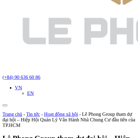
(+84) 90 636 60 86
VN
EN
Trang chủ
-
Tin tức
-
Hoạt động xã hội
-
Lê Phong Group tham dự
đại hội – Hiệp Hội Quản Lý Vân Hành Nhà Chung Cư đầu tiên của
TP.HCM