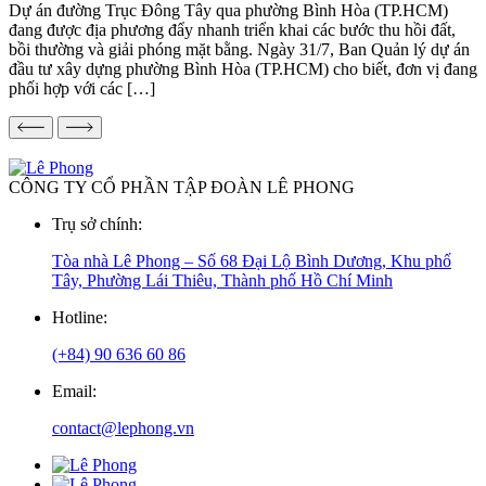
Dự án đường Trục Đông Tây qua phường Bình Hòa (TP.HCM)
đang được địa phương đẩy nhanh triển khai các bước thu hồi đất,
bồi thường và giải phóng mặt bằng. Ngày 31/7, Ban Quản lý dự án
đầu tư xây dựng phường Bình Hòa (TP.HCM) cho biết, đơn vị đang
phối hợp với các […]
CÔNG TY CỔ PHẦN TẬP ĐOÀN LÊ PHONG
Trụ sở chính:
Tòa nhà Lê Phong – Số 68 Đại Lộ Bình Dương, Khu phố
Tây, Phường Lái Thiêu, Thành phố Hồ Chí Minh
Hotline:
(+84) 90 636 60 86
Email:
contact@lephong.vn