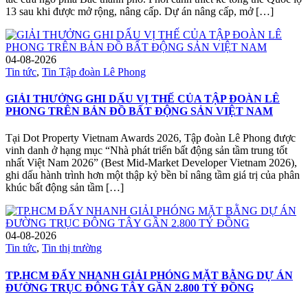
13 sau khi được mở rộng, nâng cấp. Dự án nâng cấp, mở […]
04-08-2026
Tin tức
,
Tin Tập đoàn Lê Phong
GIẢI THƯỞNG GHI DẤU VỊ THẾ CỦA TẬP ĐOÀN LÊ
PHONG TRÊN BẢN ĐỒ BẤT ĐỘNG SẢN VIỆT NAM
Tại Dot Property Vietnam Awards 2026, Tập đoàn Lê Phong được
vinh danh ở hạng mục “Nhà phát triển bất động sản tầm trung tốt
nhất Việt Nam 2026” (Best Mid-Market Developer Vietnam 2026),
ghi dấu hành trình hơn một thập kỷ bền bỉ nâng tầm giá trị của phân
khúc bất động sản tầm […]
04-08-2026
Tin tức
,
Tin thị trường
TP.HCM ĐẨY NHANH GIẢI PHÓNG MẶT BẰNG DỰ ÁN
ĐƯỜNG TRỤC ĐÔNG TÂY GẦN 2.800 TỶ ĐỒNG