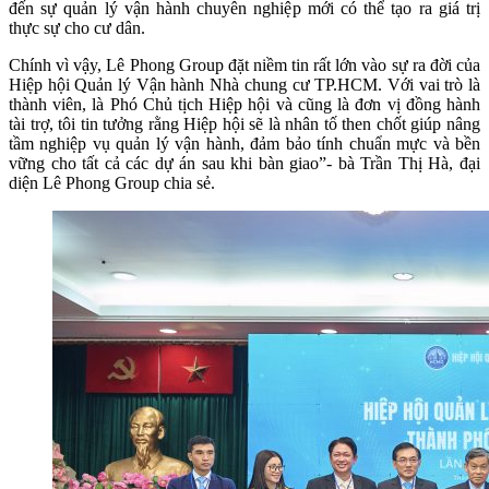
đến sự quản lý vận hành chuyên nghiệp mới có thể tạo ra giá trị
thực sự cho cư dân.
Chính vì vậy, Lê Phong Group đặt niềm tin rất lớn vào sự ra đời của
Hiệp hội Quản lý Vận hành Nhà chung cư TP.HCM. Với vai trò là
thành viên, là Phó Chủ tịch Hiệp hội và cũng là đơn vị đồng hành
tài trợ, tôi tin tưởng rằng Hiệp hội sẽ là nhân tố then chốt giúp nâng
tầm nghiệp vụ quản lý vận hành, đảm bảo tính chuẩn mực và bền
vững cho tất cả các dự án sau khi bàn giao”- bà Trần Thị Hà, đại
diện Lê Phong Group chia sẻ.