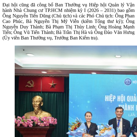
Đại hội cũng đã công bố Ban Thường vụ Hiệp hội Quản lý Vận
hành Nhà Chung cư TP.HCM nhiệm kỳ I (2026 – 2031) bao gồm
Ông Nguyễn Tiến Dũng (Chủ tịch) và các Phó Chủ tịch: Ông Phan
Cao Phúc, Bà Nguyễn Thị Mỹ Viễn (kiêm Tổng thư ký); Ông
Nguyễn Duy Thành; Bà Phạm Thị Thùy Linh; Ông Hoàng Mạnh
Tiến; Ông Vũ Tiến Thành; Bà Trần Thị Hà và Ông Đào Văn Hưng
(Ủy viên Ban Thường vụ, Trưởng Ban Kiểm tra).