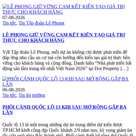
07-08-2026
Tin tức
,
Tin Tập đoàn Lê Phong
LÊ PHONG GIỮ VỮNG CAM KẾT KIẾN TẠO GIÁ TRỊ
THỰC CHO KHÁCH HÀNG
Với Tập đoàn Lê Phong, mỗi dự án không chỉ được phát triển để
đáp ứng nhu cầu an cư mà còn hướng đến kiến tạo giá trị thực bền
vững cho khách hàng và cộng đồng. Danh hiệu “Nhà phát triển bất
động sản tầm trung tốt nhất Việt Nam 2026” tại Dot Property […]
06-08-2026
Tin tức
,
Tin thị trường
PHỐI CẢNH QUỐC LỘ 13 KHI SAU MỞ RỘNG GẤP BA
LẦN
Quốc lộ 13 là một trong những dự án trọng điểm dự kiến được
TP.HCM khởi công dịp Quốc khánh 2/9 năm nay, kỳ vọng giảm ùn
tắc cửa ngõ phía Bắc thành phố. Phối cảnh thiết kế tổng thể Quốc lộ