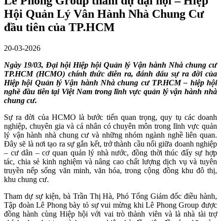
Lê Phong Group tham dự đại hội – Hiệp
Hội Quản Lý Vân Hành Nhà Chung Cư
đầu tiên của TP.HCM
20-03-2026
Ngày 19/03, Đại hội Hiệp hội Quản lý Vận hành Nhà chung cư
TP.HCM (HCMO) chính thức diễn ra, đánh dấu sự ra đời của
Hiệp hội Quản lý Vận hành Nhà chung cư TP.HCM – hiệp hội
nghề đầu tiên tại Việt Nam trong lĩnh vực quản lý vận hành nhà
chung cư.
Sự ra đời của HCMO là bước tiến quan trọng, quy tụ các doanh
nghiệp, chuyên gia và cá nhân có chuyên môn trong lĩnh vực quản
lý vận hành nhà chung cư và những nhóm ngành nghề liên quan.
Đây sẽ là nơi tạo ra sự gắn kết, trở thành cầu nối giữa doanh nghiệp
– cư dân – cơ quan quản lý nhà nước, đồng thời thúc đẩy sự hợp
tác, chia sẻ kinh nghiệm và nâng cao chất lượng dịch vụ và tuyên
truyền nếp sống văn minh, văn hóa, trong cộng đồng khu đô thị,
khu chung cư.
Tham dự sự kiện, bà Trần Thị Hà, Phó Tổng Giám đốc điều hành,
Tập đoàn Lê Phong bày tỏ sự vui mừng khi Lê Phong Group được
đồng hành cùng Hiệp hội với vai trò thành viên và là nhà tài trợ