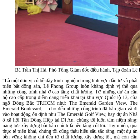
Bà Trần Thị Hà, Phó Tổng Giám đốc điều hành, Tập đoàn Lê Ph
“Là một đơn vị có bề dày kinh nghiệm trong lĩnh vực đầu tư và phát
triển bất động sản, Lê Phong Group luôn khẳng định vị thế qua
những công trình nhà ở cao tầng chất lượng. Từ những dự án căn
hộ cao cấp trọng điểm đang triển khai tại khu vực Quốc lộ 13, cửa
ngõ Đông Bắc TP.HCM như: The Emerald Garden View, The
Emerald Boulevard,… cho đến những công trình đã bàn giao và đi
vào hoạt động ổn định như The Emerald Golf View, hay dự án Nhà
ở xã hội Tân Đông Hiệp tại Dĩ An, chúng tôi luôn tâm niệm rằng:
năng lực xây dựng bài bản chính là nền tảng cốt lõi. Tuy nhiên, qua
thực tế triển khai, chúng tôi cũng thấu hiểu sâu sắc rằng, một dự án
bền vững không chỉ đến từ chất lượng xây dựng tốt, mà còn cần