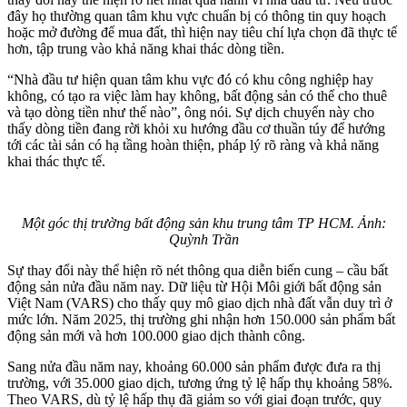
đây họ thường quan tâm khu vực chuẩn bị có thông tin quy hoạch
hoặc mở đường để mua đất, thì hiện nay tiêu chí lựa chọn đã thực tế
hơn, tập trung vào khả năng khai thác dòng tiền.
“Nhà đầu tư hiện quan tâm khu vực đó có khu công nghiệp hay
không, có tạo ra việc làm hay không, bất động sản có thể cho thuê
và tạo dòng tiền như thế nào”, ông nói. Sự dịch chuyển này cho
thấy dòng tiền đang rời khỏi xu hướng đầu cơ thuần túy để hướng
tới các tài sản có hạ tầng hoàn thiện, pháp lý rõ ràng và khả năng
khai thác thực tế.
Một góc thị trường bất động sản khu trung tâm TP HCM. Ảnh:
Quỳnh Trần
Sự thay đổi này thể hiện rõ nét thông qua diễn biến cung – cầu bất
động sản nửa đầu năm nay. Dữ liệu từ Hội Môi giới bất động sản
Việt Nam (VARS) cho thấy quy mô giao dịch nhà đất vẫn duy trì ở
mức lớn. Năm 2025, thị trường ghi nhận hơn 150.000 sản phẩm bất
động sản mới và hơn 100.000 giao dịch thành công.
Sang nửa đầu năm nay, khoảng 60.000 sản phẩm được đưa ra thị
trường, với 35.000 giao dịch, tương ứng tỷ lệ hấp thụ khoảng 58%.
Theo VARS, dù tỷ lệ hấp thụ đã giảm so với giai đoạn trước, quy