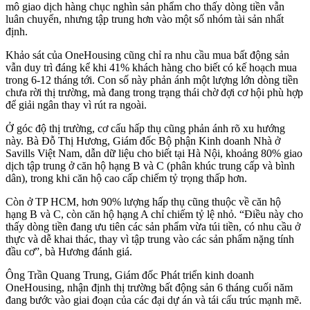
mô giao dịch hàng chục nghìn sản phẩm cho thấy dòng tiền vẫn
luân chuyển, nhưng tập trung hơn vào một số nhóm tài sản nhất
định.
Khảo sát của OneHousing cũng chỉ ra nhu cầu mua bất động sản
vẫn duy trì đáng kể khi 41% khách hàng cho biết có kế hoạch mua
trong 6-12 tháng tới. Con số này phản ánh một lượng lớn dòng tiền
chưa rời thị trường, mà đang trong trạng thái chờ đợi cơ hội phù hợp
để giải ngân thay vì rút ra ngoài.
Ở góc độ thị trường, cơ cấu hấp thụ cũng phản ánh rõ xu hướng
này. Bà Đỗ Thị Hương, Giám đốc Bộ phận Kinh doanh Nhà ở
Savills Việt Nam, dẫn dữ liệu cho biết tại Hà Nội, khoảng 80% giao
dịch tập trung ở căn hộ hạng B và C (phân khúc trung cấp và bình
dân), trong khi căn hộ cao cấp chiếm tỷ trọng thấp hơn.
Còn ở TP HCM, hơn 90% lượng hấp thụ cũng thuộc về căn hộ
hạng B và C, còn căn hộ hạng A chỉ chiếm tỷ lệ nhỏ. “Điều này cho
thấy dòng tiền đang ưu tiên các sản phẩm vừa túi tiền, có nhu cầu ở
thực và dễ khai thác, thay vì tập trung vào các sản phẩm nặng tính
đầu cơ”, bà Hương đánh giá.
Ông Trần Quang Trung, Giám đốc Phát triển kinh doanh
OneHousing, nhận định thị trường bất động sản 6 tháng cuối năm
đang bước vào giai đoạn của các đại dự án và tái cấu trúc mạnh mẽ.