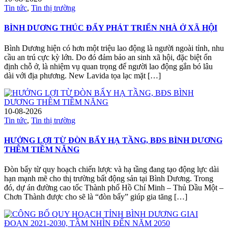
Tin tức
,
Tin thị trường
BÌNH DƯƠNG THÚC ĐẨY PHÁT TRIỂN NHÀ Ở XÃ HỘI
Bình Dương hiện có hơn một triệu lao động là người ngoài tỉnh, nhu
cầu an trú cực kỳ lớn. Do đó đảm bảo an sinh xã hội, đặc biệt ổn
định chỗ ở, là nhiệm vụ quan trọng để người lao động gắn bó lâu
dài với địa phương. New Lavida tọa lạc mặt […]
10-08-2026
Tin tức
,
Tin thị trường
HƯỞNG LỢI TỪ ĐÒN BẨY HẠ TẦNG, BĐS BÌNH DƯƠNG
THÊM TIỀM NĂNG
Đòn bẩy từ quy hoạch chiến lược và hạ tầng đang tạo động lực dài
hạn mạnh mẽ cho thị trường bất động sản tại Bình Dương. Trong
đó, dự án đường cao tốc Thành phố Hồ Chí Minh – Thủ Dầu Một –
Chơn Thành được cho sẽ là “đòn bẩy” giúp gia tăng […]