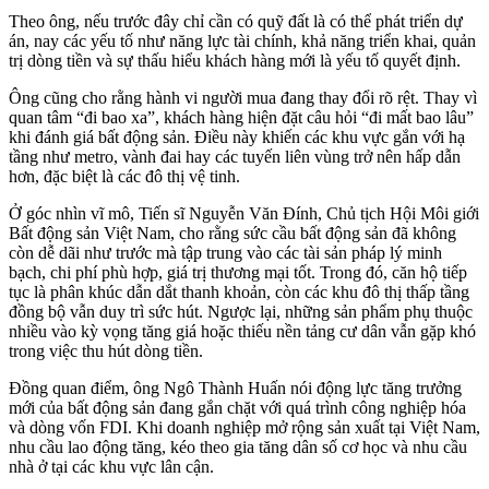
Theo ông, nếu trước đây chỉ cần có quỹ đất là có thể phát triển dự
án, nay các yếu tố như năng lực tài chính, khả năng triển khai, quản
trị dòng tiền và sự thấu hiểu khách hàng mới là yếu tố quyết định.
Ông cũng cho rằng hành vi người mua đang thay đổi rõ rệt. Thay vì
quan tâm “đi bao xa”, khách hàng hiện đặt câu hỏi “đi mất bao lâu”
khi đánh giá bất động sản. Điều này khiến các khu vực gắn với hạ
tầng như metro, vành đai hay các tuyến liên vùng trở nên hấp dẫn
hơn, đặc biệt là các đô thị vệ tinh.
Ở góc nhìn vĩ mô, Tiến sĩ Nguyễn Văn Đính, Chủ tịch Hội Môi giới
Bất động sản Việt Nam, cho rằng sức cầu bất động sản đã không
còn dễ dãi như trước mà tập trung vào các tài sản pháp lý minh
bạch, chi phí phù hợp, giá trị thương mại tốt. Trong đó, căn hộ tiếp
tục là phân khúc dẫn dắt thanh khoản, còn các khu đô thị thấp tầng
đồng bộ vẫn duy trì sức hút. Ngược lại, những sản phẩm phụ thuộc
nhiều vào kỳ vọng tăng giá hoặc thiếu nền tảng cư dân vẫn gặp khó
trong việc thu hút dòng tiền.
Đồng quan điểm, ông Ngô Thành Huấn nói động lực tăng trưởng
mới của bất động sản đang gắn chặt với quá trình công nghiệp hóa
và dòng vốn FDI. Khi doanh nghiệp mở rộng sản xuất tại Việt Nam,
nhu cầu lao động tăng, kéo theo gia tăng dân số cơ học và nhu cầu
nhà ở tại các khu vực lân cận.