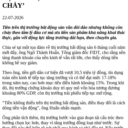
CHẢY’
22-07-2026
Tiền trên thị trường bất động sản vẫn dồi dào nhưng không còn
chảy theo tâm lý đầu cơ mà ưu tiên sản phẩm khả năng khai thác
thực, gắn với động lực tăng trưởng dài hạn, theo chuyên gia.
Chia sẻ tại một tọa đàm về thị trường bất động sản 6 tháng cuối năm
mới đây, ông Ngô Thành Huấn, Tổng giám đốc FIDT, cho rằng nền
tảng thanh khoản của nền kinh tế vẫn rất lớn, cho thấy dòng tiền
không hề suy giảm.
Theo ông, tiền gửi dân cư hiện đã vượt 10,5 triệu tỷ đồng, tín dụng
toàn nền kinh tế tiếp tục tăng trưởng và có thể đạt mức 17-18%
trong năm nay, cao hơn mục tiêu điều hành khoảng 15%. Trong khi
đó, thị trường chứng khoán duy trì quy mô vốn hóa tương đương
khoảng 80% GDP, còn thị trường trái phiếu tiếp tục mở rộng.
“Tiền không thiếu trên thị trường bất động sản, điều thay đổi là cách
dòng tiền vận động”, ông Huấn nhấn mạnh.
Ông phân tích thêm, thị trường bước vào giai đoạn tái cấu trúc theo
hướng chọn lọc hơn, thay vì tăng trưởng đồng loạt như trước. Sự
thay đổi này thể hiện rõ nét nhất qua hành vi nhà đầu tư. Nếu trước