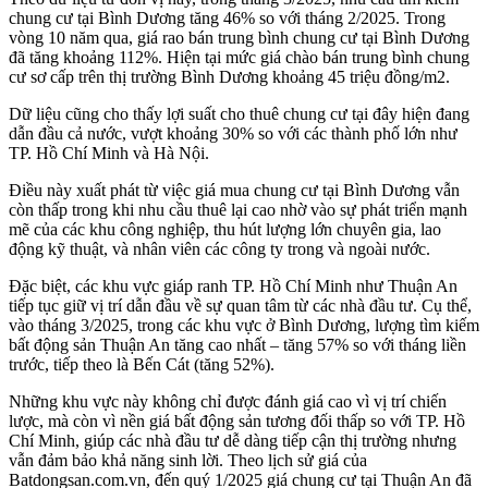
chung cư tại Bình Dương tăng 46% so với tháng 2/2025. Trong
vòng 10 năm qua, giá rao bán trung bình chung cư tại Bình Dương
đã tăng khoảng 112%. Hiện tại mức giá chào bán trung bình chung
cư sơ cấp trên thị trường Bình Dương khoảng 45 triệu đồng/m2.
Dữ liệu cũng cho thấy lợi suất cho thuê chung cư tại đây hiện đang
dẫn đầu cả nước, vượt khoảng 30% so với các thành phố lớn như
TP. Hồ Chí Minh và Hà Nội.
Điều này xuất phát từ việc giá mua chung cư tại Bình Dương vẫn
còn thấp trong khi nhu cầu thuê lại cao nhờ vào sự phát triển mạnh
mẽ của các khu công nghiệp, thu hút lượng lớn chuyên gia, lao
động kỹ thuật, và nhân viên các công ty trong và ngoài nước.
Đặc biệt, các khu vực giáp ranh TP. Hồ Chí Minh như Thuận An
tiếp tục giữ vị trí dẫn đầu về sự quan tâm từ các nhà đầu tư. Cụ thể,
vào tháng 3/2025, trong các khu vực ở Bình Dương, lượng tìm kiếm
bất động sản Thuận An tăng cao nhất – tăng 57% so với tháng liền
trước, tiếp theo là Bến Cát (tăng 52%).
Những khu vực này không chỉ được đánh giá cao vì vị trí chiến
lược, mà còn vì nền giá bất động sản tương đối thấp so với TP. Hồ
Chí Minh, giúp các nhà đầu tư dễ dàng tiếp cận thị trường nhưng
vẫn đảm bảo khả năng sinh lời. Theo lịch sử giá của
Batdongsan.com.vn, đến quý 1/2025 giá chung cư tại Thuận An đã