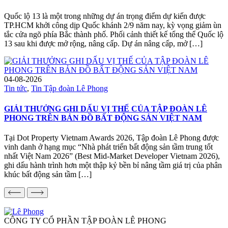
Quốc lộ 13 là một trong những dự án trọng điểm dự kiến được
TP.HCM khởi công dịp Quốc khánh 2/9 năm nay, kỳ vọng giảm ùn
tắc cửa ngõ phía Bắc thành phố. Phối cảnh thiết kế tổng thể Quốc lộ
13 sau khi được mở rộng, nâng cấp. Dự án nâng cấp, mở […]
04-08-2026
Tin tức
,
Tin Tập đoàn Lê Phong
GIẢI THƯỞNG GHI DẤU VỊ THẾ CỦA TẬP ĐOÀN LÊ
PHONG TRÊN BẢN ĐỒ BẤT ĐỘNG SẢN VIỆT NAM
Tại Dot Property Vietnam Awards 2026, Tập đoàn Lê Phong được
vinh danh ở hạng mục “Nhà phát triển bất động sản tầm trung tốt
nhất Việt Nam 2026” (Best Mid-Market Developer Vietnam 2026),
ghi dấu hành trình hơn một thập kỷ bền bỉ nâng tầm giá trị của phân
khúc bất động sản tầm […]
CÔNG TY CỔ PHẦN TẬP ĐOÀN LÊ PHONG