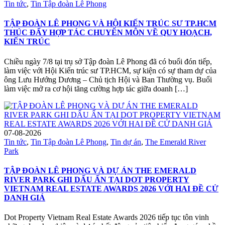
Tin tức
,
Tin Tập đoàn Lê Phong
TẬP ĐOÀN LÊ PHONG VÀ HỘI KIẾN TRÚC SƯ TP.HCM
THÚC ĐẨY HỢP TÁC CHUYÊN MÔN VỀ QUY HOẠCH,
KIẾN TRÚC
Chiều ngày 7/8 tại trụ sở Tập đoàn Lê Phong đã có buổi đón tiếp,
làm việc với Hội Kiến trúc sư TP.HCM, sự kiện có sự tham dự của
ông Lưu Hướng Dương – Chủ tịch Hội và Ban Thường vụ. Buổi
làm việc mở ra cơ hội tăng cường hợp tác giữa doanh […]
07-08-2026
Tin tức
,
Tin Tập đoàn Lê Phong
,
Tin dự án
,
The Emerald River
Park
TẬP ĐOÀN LÊ PHONG VÀ DỰ ÁN THE EMERALD
RIVER PARK GHI DẤU ẤN TẠI DOT PROPERTY
VIETNAM REAL ESTATE AWARDS 2026 VỚI HAI ĐỀ CỬ
DANH GIÁ
Dot Property Vietnam Real Estate Awards 2026 tiếp tục tôn vinh