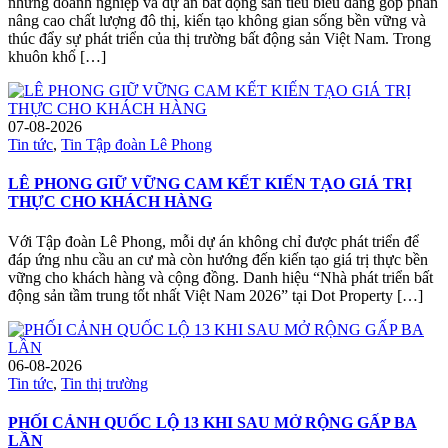
những doanh nghiệp và dự án bất động sản tiêu biểu đang góp phần
nâng cao chất lượng đô thị, kiến tạo không gian sống bền vững và
thúc đẩy sự phát triển của thị trường bất động sản Việt Nam. Trong
khuôn khổ […]
07-08-2026
Tin tức
,
Tin Tập đoàn Lê Phong
LÊ PHONG GIỮ VỮNG CAM KẾT KIẾN TẠO GIÁ TRỊ
THỰC CHO KHÁCH HÀNG
Với Tập đoàn Lê Phong, mỗi dự án không chỉ được phát triển để
đáp ứng nhu cầu an cư mà còn hướng đến kiến tạo giá trị thực bền
vững cho khách hàng và cộng đồng. Danh hiệu “Nhà phát triển bất
động sản tầm trung tốt nhất Việt Nam 2026” tại Dot Property […]
06-08-2026
Tin tức
,
Tin thị trường
PHỐI CẢNH QUỐC LỘ 13 KHI SAU MỞ RỘNG GẤP BA
LẦN