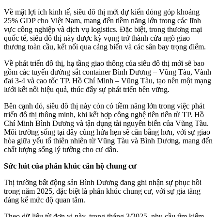
Về mặt lợi ích kinh tế, siêu đô thị mới dự kiến đóng góp khoảng
25% GDP cho Việt Nam, mang đến tiềm năng lớn trong các lĩnh
vực công nghiệp và dịch vụ logistics. Đặc biệt, trong thương mại
quốc tế, siêu đô thị này được kỳ vọng trở thành cửa ngõ giao
thương toàn cầu, kết nối qua cảng biển và các sân bay trọng điểm.
Về phát triển đô thị, hạ tầng giao thông của siêu đô thị mới sẽ bao
gồm các tuyến đường sắt container Bình Dương – Vũng Tàu, Vành
đai 3-4 và cao tốc TP. Hồ Chí Minh – Vũng Tàu, tạo nên một mạng
lưới kết nối hiệu quả, thúc đẩy sự phát triển bền vững.
Bên cạnh đó, siêu đô thị này còn có tiềm năng lớn trong việc phát
triển đô thị thông minh, khi kết hợp công nghệ tiên tiến từ TP. Hồ
Chí Minh Bình Dương và tận dụng tài nguyên biển của Vũng Tàu.
Môi trường sống tại đây cũng hứa hẹn sẽ cân bằng hơn, với sự giao
hòa giữa yếu tố thiên nhiên từ Vũng Tàu và Bình Dương, mang đến
chất lượng sống lý tưởng cho cư dân.
Sức hút của phân khúc căn hộ chung cư
Thị trường bất động sản Bình Dương đang ghi nhận sự phục hồi
trong năm 2025, đặc biệt là phân khúc chung cư, với sự gia tăng
đáng kể mức độ quan tâm.
Theo dữ liệu từ đơn vị này, trong tháng 3/2025, nhu cầu tìm kiếm