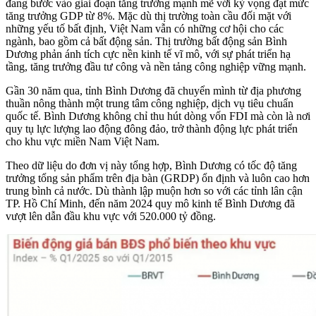
đang bước vào giai đoạn tăng trưởng mạnh mẽ với kỳ vọng đạt mức
tăng trưởng GDP từ 8%. Mặc dù thị trường toàn cầu đối mặt với
những yếu tố bất định, Việt Nam vẫn có những cơ hội cho các
ngành, bao gồm cả bất động sản. Thị trường bất động sản Bình
Dương phản ánh tích cực nền kinh tế vĩ mô, với sự phát triển hạ
tầng, tăng trưởng đầu tư công và nền tảng công nghiệp vững mạnh.
Gần 30 năm qua, tỉnh Bình Dương đã chuyển mình từ địa phương
thuần nông thành một trung tâm công nghiệp, dịch vụ tiêu chuẩn
quốc tế. Bình Dương không chỉ thu hút dòng vốn FDI mà còn là nơi
quy tụ lực lượng lao động đông đảo, trở thành động lực phát triển
cho khu vực miền Nam Việt Nam.
Theo dữ liệu do đơn vị này tổng hợp, Bình Dương có tốc độ tăng
trưởng tổng sản phẩm trên địa bàn (GRDP) ổn định và luôn cao hơn
trung bình cả nước. Dù thành lập muộn hơn so với các tỉnh lân cận
TP. Hồ Chí Minh, đến năm 2024 quy mô kinh tế Bình Dương đã
vượt lên dẫn đầu khu vực với 520.000 tỷ đồng.