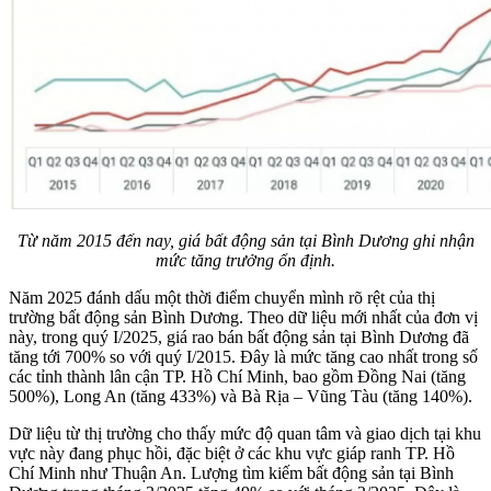
Từ năm 2015 đến nay, giá bất động sản tại Bình Dương ghi nhận
mức tăng trưởng ổn định.
Năm 2025 đánh dấu một thời điểm chuyển mình rõ rệt của thị
trường bất động sản Bình Dương. Theo dữ liệu mới nhất của đơn vị
này, trong quý I/2025, giá rao bán bất động sản tại Bình Dương đã
tăng tới 700% so với quý I/2015. Đây là mức tăng cao nhất trong số
các tỉnh thành lân cận TP. Hồ Chí Minh, bao gồm Đồng Nai (tăng
500%), Long An (tăng 433%) và Bà Rịa – Vũng Tàu (tăng 140%).
Dữ liệu từ thị trường cho thấy mức độ quan tâm và giao dịch tại khu
vực này đang phục hồi, đặc biệt ở các khu vực giáp ranh TP. Hồ
Chí Minh như Thuận An. Lượng tìm kiếm bất động sản tại Bình