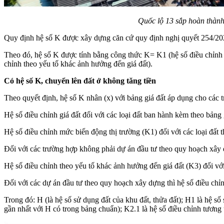
Quốc lộ 13 sắp hoàn thàn
Quy định hệ số K được xây dựng căn cứ quy định nghị quyết 254/202
Theo đó, hệ số K được tính bằng công thức K= K1 (hệ số điều chỉnh 
chỉnh theo yếu tố khác ảnh hưởng đến giá đất).
Có hệ số K, chuyển lên đất ở không tăng tiền
Theo quyết định, hệ số K nhân (x) với bảng giá đất áp dụng cho các 
Hệ số điều chỉnh giá đất đối với các loại đất ban hành kèm theo bảng 
Hệ số điều chỉnh mức biến động thị trường (K1) đối với các loại đất th
Đối với các trường hợp không phải dự án đầu tư theo quy hoạch xây d
Hệ số điều chỉnh theo yếu tố khác ảnh hưởng đến giá đất (K3) đối với c
Đối với các dự án đầu tư theo quy hoạch xây dựng thì hệ số điều ch
Trong đó: H (là hệ số sử dụng đất của khu đất, thửa đất); H1 là hệ số
gần nhất với H có trong bảng chuẩn); K2.1 là hệ số điều chỉnh tương