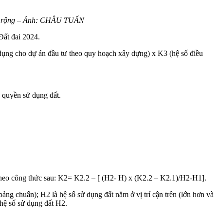
 mở rộng – Ảnh: CHÂU TUẤN
Đất đai 2024.
dụng cho dự án đầu tư theo quy hoạch xây dựng) x K3 (hệ số điều
n quyền sử dụng đất.
 theo công thức sau: K2= K2.2 – [ (H2- H) x (K2.2 – K2.1)/H2-H1].
bảng chuẩn); H2 là hệ số sử dụng đất nằm ở vị trí cận trên (lớn hơn và
 hệ số sử dụng đất H2.