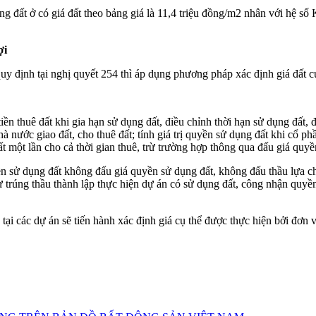
 đất ở có giá đất theo bảng giá là 11,4 triệu đồng/m2 nhân với hệ số
ợi
uy định tại nghị quyết 254 thì áp dụng phương pháp xác định giá đất cụ
 tiền thuê đất khi gia hạn sử dụng đất, điều chỉnh thời hạn sử dụng đất
à nước giao đất, cho thuê đất; tính giá trị quyền sử dụng đất khi cổ 
đất một lần cho cả thời gian thuê, trừ trường hợp thông qua đấu giá quyề
iền sử dụng đất không đấu giá quyền sử dụng đất, không đấu thầu lựa ch
tư trúng thầu thành lập thực hiện dự án có sử dụng đất, công nhận qu
tại các dự án sẽ tiến hành xác định giá cụ thể được thực hiện bởi đơn 