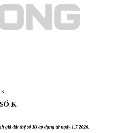
 K
SỐ K
giá đất (hệ số K) áp dụng từ ngày 1.7.2026.