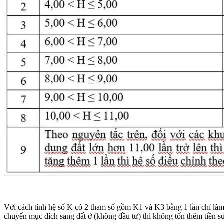
Với cách tính hệ số K có 2 tham số gồm K1 và K3 bằng 1 lần chỉ làm t
chuyển mục đích sang đất ở (không đầu tư) thì không tốn thêm tiền sử