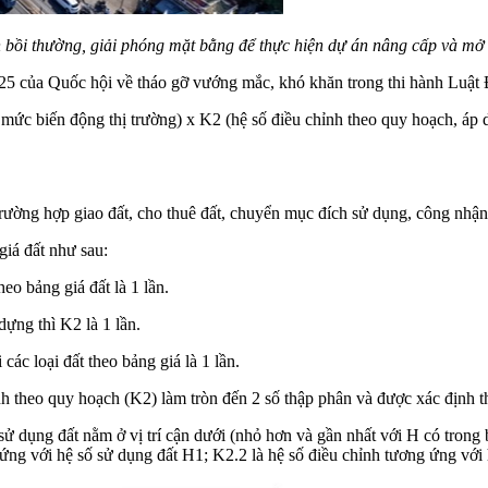
h bồi thường, giải phóng mặt bằng để thực hiện dự án nâng cấp và
5 của Quốc hội về tháo gỡ vướng mắc, khó khăn trong thi hành Luật 
mức biến động thị trường) x K2 (hệ số điều chỉnh theo quy hoạch, áp 
trường hợp giao đất, cho thuê đất, chuyển mục đích sử dụng, công nhậ
giá đất như sau:
eo bảng giá đất là 1 lần.
ựng thì K2 là 1 lần.
ác loại đất theo bảng giá là 1 lần.
ỉnh theo quy hoạch (K2) làm tròn đến 2 số thập phân và được xác định
 sử dụng đất nằm ở vị trí cận dưới (nhỏ hơn và gần nhất với H có trong 
 ứng với hệ số sử dụng đất H1; K2.2 là hệ số điều chỉnh tương ứng với