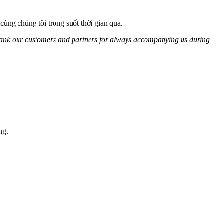
ùng chúng tôi trong suốt thời gian qua.
hank our customers and partners for always accompanying us during
ng.