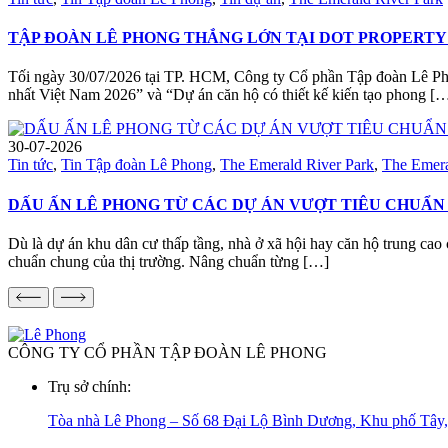
TẬP ĐOÀN LÊ PHONG THẮNG LỚN TẠI DOT PROPERTY 
Tối ngày 30/07/2026 tại TP. HCM, Công ty Cổ phần Tập đoàn Lê Phong
nhất Việt Nam 2026” và “Dự án căn hộ có thiết kế kiến tạo phong [
30-07-2026
Tin tức
,
Tin Tập đoàn Lê Phong
,
The Emerald River Park
,
The Emera
DẤU ẤN LÊ PHONG TỪ CÁC DỰ ÁN VƯỢT TIÊU CHUẨN
Dù là dự án khu dân cư thấp tầng, nhà ở xã hội hay căn hộ trung cao
chuẩn chung của thị trường. Nâng chuẩn từng […]
CÔNG TY CỔ PHẦN TẬP ĐOÀN LÊ PHONG
Trụ sở chính:
Tòa nhà Lê Phong – Số 68 Đại Lộ Bình Dương, Khu phố Tây