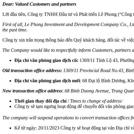
Dear: Valued Customers and partners
Lời đầu tiên, Công ty TNHH Đầu tư và Phát triển Lê Phong (“Công ty”
First of all, Le Phong Investment and Development Company Co., Ltd
the past time.
Công ty xin trân trọng thông báo đến Quý khách hàng, đối tác về việc
The Company would like to respectfully inform Customers, partners a
Địa chỉ văn phòng giao dịch cũ:
1369/11 Tỉnh Lộ 43, Phườn
Old transaction office address:
1369/11 Provincial Road No.43, Bi
Địa chỉ văn phòng giao dịch mới
: 68 Đại lộ Bình Dương, K
New transaction office address
:
68 Binh Duong Avenue, Trung Quart
Thời gian thay đổi địa chỉ
/
Times to change of address:
Công ty sẽ tạm ngưng hoạt động để chuyển đổi văn phòng giao
The company will suspend operations to convert transaction offices
Kể từ ngày: 20/11/2023 Công ty sẽ hoạt động tại văn Địa chỉ v