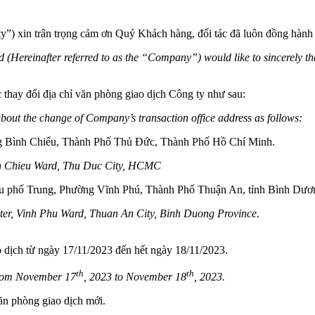
) xin trân trọng cảm ơn Quý Khách hàng, đối tác đã luôn đồng hành c
 (Hereinafter referred to as the “Company”) would like to
sincerely t
 thay đổi địa chỉ văn phòng giao dịch Công ty như sau:
bout the change of Company’s transaction office address as follows:
g Bình Chiểu, Thành Phố Thủ Đức, Thành Phố Hồ Chí Minh.
nh Chieu Ward, Thu Duc City, HCMC
hu phố Trung, Phường Vĩnh Phú, Thành Phố Thuận An, tỉnh Bình Dươ
er, Vinh Phu Ward, Thuan An City, Binh Duong Province
.
 dịch từ ngày 17/11/2023 đến hết ngày 18/11/2023.
th
th
 from November 17
, 2023 to November 18
, 2023.
ăn phòng giao dịch mới.