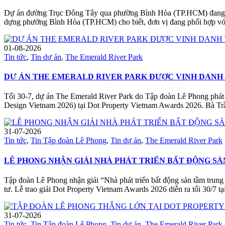
Dự án đường Trục Đông Tây qua phường Bình Hòa (TP.HCM) đang được
dựng phường Bình Hòa (TP.HCM) cho biết, đơn vị đang phối hợp vớ
01-08-2026
Tin tức
,
Tin dự án
,
The Emerald River Park
DỰ ÁN THE EMERALD RIVER PARK ĐƯỢC VINH DANH 
Tối 30-7, dự án The Emerald River Park do Tập đoàn Lê Phong phát 
Design Vietnam 2026) tại Dot Property Vietnam Awards 2026. Bà Tr
31-07-2026
Tin tức
,
Tin Tập đoàn Lê Phong
,
Tin dự án
,
The Emerald River Park
LÊ PHONG NHẬN GIẢI NHÀ PHÁT TRIỂN BẤT ĐỘNG S
Tập đoàn Lê Phong nhận giải “Nhà phát triển bất động sản tầm trun
tư. Lễ trao giải Dot Property Vietnam Awards 2026 diễn ra tối 30/7
31-07-2026
Tin tức
,
Tin Tập đoàn Lê Phong
,
Tin dự án
,
The Emerald River Park