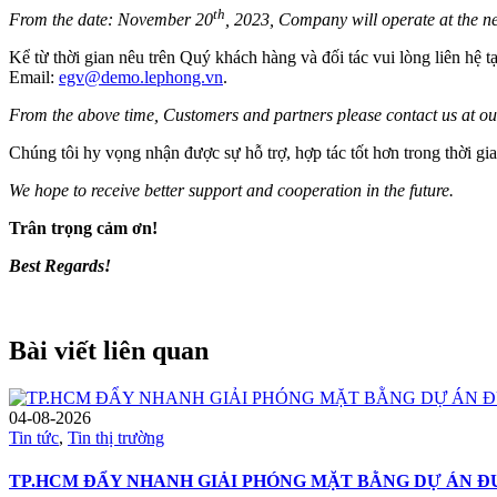
th
From the date: November 20
, 2023, Company will operate at the ne
Kể từ thời gian nêu trên Quý khách hàng và đối tác vui lòng liên hệ 
Email:
egv@demo.lephong.vn
.
From the above time, Customers and partners please contact us at ou
Chúng tôi hy vọng nhận được sự hỗ trợ, hợp tác tốt hơn trong thời gia
We hope to receive better support and cooperation in the future.
Trân trọng cảm ơn!
Best Regards!
Bài viết liên quan
04-08-2026
Tin tức
,
Tin thị trường
TP.HCM ĐẨY NHANH GIẢI PHÓNG MẶT BẰNG DỰ ÁN Đ