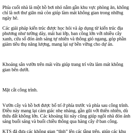
Phía cuối nhà là một hồ bơi nhỏ nằm gần khu vực phòng ăn, không
chỉ là nơi thư giãn mà còn giúp làm mát không gian trong những
ngày hè.
Các giải pháp kiến trúc được học hỏi và áp dụng từ kiến trúc địa
phương như tường dày, mái hai lớp, ban công lớn với nhiều cây
xanh, cửa sổ đón ánh sáng tự nhiên và thông gió ngang, góp phần
giảm tiêu thụ năng lượng, mang lại sự bền vững cho dự án.
Khoảng sân vườn trên mái vừa giúp trang trí vừa làm mát không
gian bên dưới.
Mặt cắt công trình.
Vườn cây và hồ bơi được bố trí ở phía trước và phía sau công trình.
Điều này mang lại cảm giác nhẹ nhàng, gần gũi với thiên nhiên, dù
thửa đất không lớn. Các khoảng lùi này cũng giúp ngôi nhà đón ánh
sáng buổi sáng và buổi chiều thông qua hàng cây ở ban công.
KTS đã đưa các không gian “tĩnh” lên các tầng trên, giúp các khu