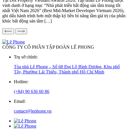
Tại Dot Property Vietnam Awards 2026, Tập đoàn Lê Phong được
vinh danh ở hạng mục “Nhà phát triển bất động sản tầm trung tốt
nhất Việt Nam 2026” (Best Mid-Market Developer Vietnam 2026),
ghi dấu hành trình hơn một thập kỷ bền bỉ nâng tầm giá trị của phân
khúc bất động sản tầm […]
CÔNG TY CỔ PHẦN TẬP ĐOÀN LÊ PHONG
Trụ sở chính:
Tòa nhà Lê Phong – Số 68 Đại Lộ Bình Dương, Khu phố
Tây, Phường Lái Thiêu, Thành phố Hồ Chí Minh
Hotline:
(+84) 90 636 60 86
Email:
contact@lephong.vn