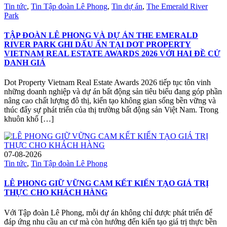
Tin tức
,
Tin Tập đoàn Lê Phong
,
Tin dự án
,
The Emerald River
Park
TẬP ĐOÀN LÊ PHONG VÀ DỰ ÁN THE EMERALD
RIVER PARK GHI DẤU ẤN TẠI DOT PROPERTY
VIETNAM REAL ESTATE AWARDS 2026 VỚI HAI ĐỀ CỬ
DANH GIÁ
Dot Property Vietnam Real Estate Awards 2026 tiếp tục tôn vinh
những doanh nghiệp và dự án bất động sản tiêu biểu đang góp phần
nâng cao chất lượng đô thị, kiến tạo không gian sống bền vững và
thúc đẩy sự phát triển của thị trường bất động sản Việt Nam. Trong
khuôn khổ […]
07-08-2026
Tin tức
,
Tin Tập đoàn Lê Phong
LÊ PHONG GIỮ VỮNG CAM KẾT KIẾN TẠO GIÁ TRỊ
THỰC CHO KHÁCH HÀNG
Với Tập đoàn Lê Phong, mỗi dự án không chỉ được phát triển để
đáp ứng nhu cầu an cư mà còn hướng đến kiến tạo giá trị thực bền