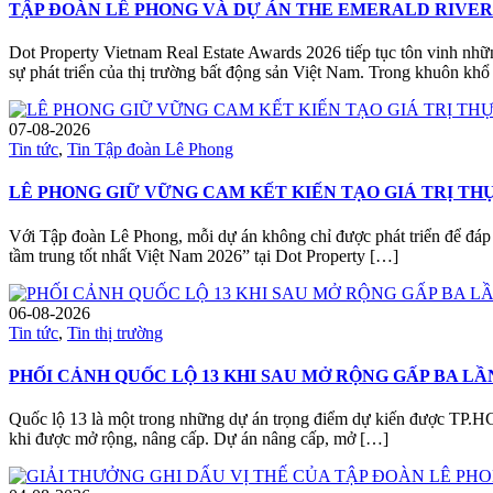
TẬP ĐOÀN LÊ PHONG VÀ DỰ ÁN THE EMERALD RIVER 
Dot Property Vietnam Real Estate Awards 2026 tiếp tục tôn vinh nhữ
sự phát triển của thị trường bất động sản Việt Nam. Trong khuôn kh
07-08-2026
Tin tức
,
Tin Tập đoàn Lê Phong
LÊ PHONG GIỮ VỮNG CAM KẾT KIẾN TẠO GIÁ TRỊ T
Với Tập đoàn Lê Phong, mỗi dự án không chỉ được phát triển để đáp 
tầm trung tốt nhất Việt Nam 2026” tại Dot Property […]
06-08-2026
Tin tức
,
Tin thị trường
PHỐI CẢNH QUỐC LỘ 13 KHI SAU MỞ RỘNG GẤP BA LẦ
Quốc lộ 13 là một trong những dự án trọng điểm dự kiến được TP.HC
khi được mở rộng, nâng cấp. Dự án nâng cấp, mở […]