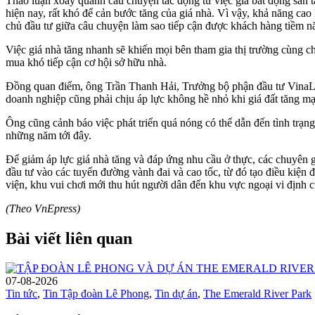
Thảo luận xoay quanh câu chuyện tác động từ việc giá bất động sản t
hiện nay, rất khó để cản bước tăng của giá nhà. Vì vậy, khả năng cao
chủ đầu tư giữa câu chuyện làm sao tiếp cận được khách hàng tiềm n
Việc giá nhà tăng nhanh sẽ khiến mọi bên tham gia thị trường cùng ch
mua khó tiếp cận cơ hội sở hữu nhà.
Đồng quan điểm, ông Trần Thanh Hải, Trưởng bộ phận đầu tư VinaLivi
doanh nghiệp cũng phải chịu áp lực không hề nhỏ khi giá đất tăng mạ
Ông cũng cảnh báo việc phát triển quá nóng có thể dẫn đến tình trạng 
những năm tới đây.
Để giảm áp lực giá nhà tăng và đáp ứng nhu cầu ở thực, các chuyên 
đầu tư vào các tuyến đường vành đai và cao tốc, từ đó tạo điều kiện 
viện, khu vui chơi mới thu hút người dân đến khu vực ngoại vi định c
(Theo VnEpress)
Bài viết liên quan
07-08-2026
Tin tức
,
Tin Tập đoàn Lê Phong
,
Tin dự án
,
The Emerald River Park