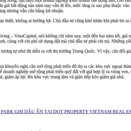
ăng nóng, đại diện một doanh nghiệp kinh doanh bất động sản, cho rằn
 là giá bất động sản năm nay vẫn đi lên, mức tăng ra sao phụ thuộc vào
ăng nhưng vẫn cân bằng lợi nhuận.
ịu thiệt, không ai hưởng lợi. Chủ đầu tư cũng khó khăn khi phải bỏ ra 
ng – VinaCapital, nói không chỉ năm nay, một đến hai năm tới, giá n
nh, cùng với chi phí sử dụng đất mà chủ đầu tư phải chi trả. Những yếu
tương tự như đã diễn ra với thị trường Trung Quốc. Vì vậy, cân đối giá
gia khuyến nghị cần mở rộng phát triển đô thị ra các khu vực ngoại 
để doanh nghiệp mở rộng phát triển quỹ đất với giá hợp lý ra vùng ven
ư, giảm áp lực lên khu vực trung tâm và gián tiếp kéo giảm giá nhà.