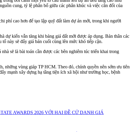
g trong bối cảnh mọi yếu tố cấu thành lên dự án đều tăng cao như
 nguồn cung, tỷ lệ phân bổ giữa các phân khúc và việc cân đối của
chi phí cao hơn để tạo lập quỹ đất làm dự án mới, trong khi người
hà dự kiến vẫn tăng khi bảng giá đất mới được áp dụng. Bản thân các
 tố này sẽ đẩy giá bán cuối cùng lên mức khó tiếp cận.
 nhà sẽ là bài toán cần được các bên nghiêm túc triển khai trong
thành, những vùng giáp TP HCM. Theo đó, chính quyền nên sớm ưu tiên
, đẩy mạnh xây dựng hạ tầng tiện ích xã hội như trường học, bệnh