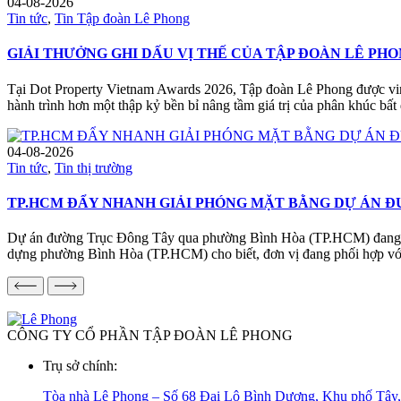
04-08-2026
Tin tức
,
Tin Tập đoàn Lê Phong
GIẢI THƯỞNG GHI DẤU VỊ THẾ CỦA TẬP ĐOÀN LÊ PH
Tại Dot Property Vietnam Awards 2026, Tập đoàn Lê Phong được vin
hành trình hơn một thập kỷ bền bỉ nâng tầm giá trị của phân khúc bấ
04-08-2026
Tin tức
,
Tin thị trường
TP.HCM ĐẨY NHANH GIẢI PHÓNG MẶT BẰNG DỰ ÁN Đ
Dự án đường Trục Đông Tây qua phường Bình Hòa (TP.HCM) đang được
dựng phường Bình Hòa (TP.HCM) cho biết, đơn vị đang phối hợp vớ
CÔNG TY CỔ PHẦN TẬP ĐOÀN LÊ PHONG
Trụ sở chính:
Tòa nhà Lê Phong – Số 68 Đại Lộ Bình Dương, Khu phố Tây