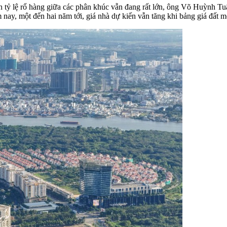
h tỷ lệ rổ hàng giữa các phân khúc vẫn đang rất lớn, ông Võ Huỳnh T
nay, một đến hai năm tới, giá nhà dự kiến vẫn tăng khi bảng giá đất 