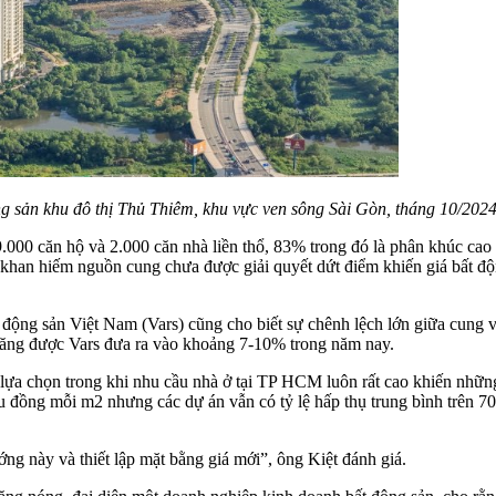
ng sản khu đô thị Thủ Thiêm, khu vực ven sông Sài Gòn, tháng 10/202
00 căn hộ và 2.000 căn nhà liền thổ, 83% trong đó là phân khúc cao 
 toán khan hiếm nguồn cung chưa được giải quyết dứt điểm khiến giá 
ộng sản Việt Nam (Vars) cũng cho biết sự chênh lệch lớn giữa cung và 
tăng được Vars đưa ra vào khoảng 7-10% trong năm nay.
a chọn trong khi nhu cầu nhà ở tại TP HCM luôn rất cao khiến những d
u đồng mỗi m2 nhưng các dự án vẫn có tỷ lệ hấp thụ trung bình trên 7
ớng này và thiết lập mặt bằng giá mới”, ông Kiệt đánh giá.