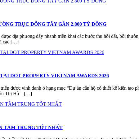
ƯỜNG TRỤC ĐÔNG TÂY GẦN 2.800 TỶ ĐỒNG
 địa phương đẩy nhanh triển khai các bước thu hồi đất, bồi thường
i các […]
TẠI DOT PROPERTY VIETNAM AWARDS 2026
triển được vinh danh ở hạng mục “Dự án căn hộ có thiết kế kiến tạo 
ần Thị Hà – […]
ẢN TẦM TRUNG TỐT NHẤT