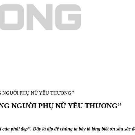
G NGƯỜI PHỤ NỮ YÊU THƯƠNG’’
ỮNG NGƯỜI PHỤ NỮ YÊU THƯƠNG’’
 của phái đẹp’’. Đây là dịp để chúng ta bày tỏ lòng biết ơn sâu sắ