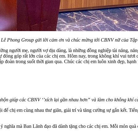
ê Phong Group gửi lời cảm ơn và chúc mừng tới CBNV nữ của Tập
hững người mẹ, người vợ dịu dàng, là những đồng nghiệp tài năng, năn
đóng góp rất lớn của các chị em. Hôm nay, trong không khí vui tươi 
ập đoàn trong suốt thời gian qua. Chúc các chị em luôn xinh đẹp, hạn
 nhộn giúp các CBNV ‘’xích lại gần nhau hơn” và làm cho không khí c
ội để chị em cùng nhau thư giãn, giải trí và tăng cường sự gắn kết. T
ý nghĩa mà Ban Lãnh đạo đã dành tặng cho các chị em. Mỗi món quà đề