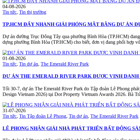
04-08-2026
Tin tức
,
Tin thị trường
TP.HCM ĐẨY NHANH GIẢI PHÓNG MẶT BẰNG DỰ ÁN Đ
Dự án đường Trục Đông Tây qua phường Bình Hòa (TP.HCM) đang được
dựng phường Bình Hòa (TP.HCM) cho biết, đơn vị đang phối hợp vớ
01-08-2026
Tin tức
,
Tin dự án
,
The Emerald River Park
DỰ ÁN THE EMERALD RIVER PARK ĐƯỢC VINH DANH 
Tối 30-7, dự án The Emerald River Park do Tập đoàn Lê Phong phát 
Design Vietnam 2026) tại Dot Property Vietnam Awards 2026. Bà Tr
31-07-2026
Tin tức
,
Tin Tập đoàn Lê Phong
,
Tin dự án
,
The Emerald River Park
LÊ PHONG NHẬN GIẢI NHÀ PHÁT TRIỂN BẤT ĐỘNG S